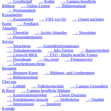
- Gesellschaft
- Kultur
- Campus berufliche
Bildung
- Online-Lernen
- Bildungsurlaub
- Programmheft
Kursangebot
- Kursangebot
- VHS vor Ort
- Unsere nächsten
Kurse
- Feedback
Aktuelles
- Übersicht
- Archiv Aktuelles
- Newsletter
- Pressemitteilungen
Service
- Sprachtests
- Anmeldeinformationen
- Teilnahmeentgelte
- Info-Telefon
- Barrierefreiheit
- Lernwelt MKK
- FAQ - Häufig gestellte Fragen
- Downloads
- vhs.cloud
- Firmenservice
- Geschenkgutscheine
Beratung
- Beratung Kurse
- Bildungs- und Lernberatung
- Bildungsprämie
Über uns
- Leitbild
- Volkshochschule
- Campus Gesundheit
& Beruf
- Campus berufliche Bildung
- Kooperationsprojekte
- Unsere Dozenten
- Kursleitungen gesucht
- Stellenbörse
- Qualität
- Impressionen
- Standorte
Kontakt