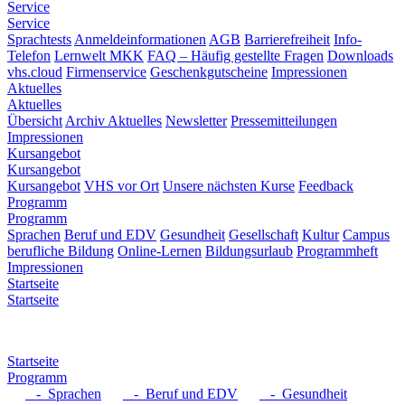
Service
Service
Sprachtests
Anmeldeinformationen
AGB
Barrierefreiheit
Info-
Telefon
Lernwelt MKK
FAQ – Häufig gestellte Fragen
Downloads
vhs.cloud
Firmenservice
Geschenkgutscheine
Impressionen
Aktuelles
Aktuelles
Übersicht
Archiv Aktuelles
Newsletter
Pressemitteilungen
Impressionen
Kursangebot
Kursangebot
Kursangebot
VHS vor Ort
Unsere nächsten Kurse
Feedback
Programm
Programm
Sprachen
Beruf und EDV
Gesundheit
Gesellschaft
Kultur
Campus
berufliche Bildung
Online-Lernen
Bildungsurlaub
Programmheft
Impressionen
Startseite
Startseite
Startseite
Programm
- Sprachen
- Beruf und EDV
- Gesundheit