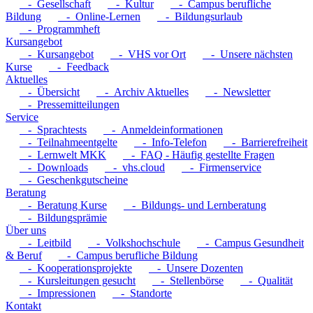
- Gesellschaft
- Kultur
- Campus berufliche
Bildung
- Online-Lernen
- Bildungsurlaub
- Programmheft
Kursangebot
- Kursangebot
- VHS vor Ort
- Unsere nächsten
Kurse
- Feedback
Aktuelles
- Übersicht
- Archiv Aktuelles
- Newsletter
- Pressemitteilungen
Service
- Sprachtests
- Anmeldeinformationen
- Teilnahmeentgelte
- Info-Telefon
- Barrierefreiheit
- Lernwelt MKK
- FAQ - Häufig gestellte Fragen
- Downloads
- vhs.cloud
- Firmenservice
- Geschenkgutscheine
Beratung
- Beratung Kurse
- Bildungs- und Lernberatung
- Bildungsprämie
Über uns
- Leitbild
- Volkshochschule
- Campus Gesundheit
& Beruf
- Campus berufliche Bildung
- Kooperationsprojekte
- Unsere Dozenten
- Kursleitungen gesucht
- Stellenbörse
- Qualität
- Impressionen
- Standorte
Kontakt