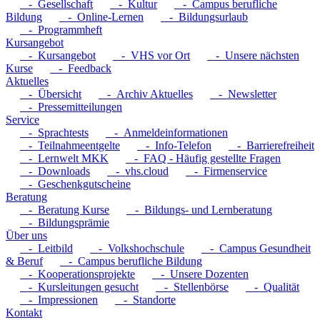
- Gesellschaft
- Kultur
- Campus berufliche
Bildung
- Online-Lernen
- Bildungsurlaub
- Programmheft
Kursangebot
- Kursangebot
- VHS vor Ort
- Unsere nächsten
Kurse
- Feedback
Aktuelles
- Übersicht
- Archiv Aktuelles
- Newsletter
- Pressemitteilungen
Service
- Sprachtests
- Anmeldeinformationen
- Teilnahmeentgelte
- Info-Telefon
- Barrierefreiheit
- Lernwelt MKK
- FAQ - Häufig gestellte Fragen
- Downloads
- vhs.cloud
- Firmenservice
- Geschenkgutscheine
Beratung
- Beratung Kurse
- Bildungs- und Lernberatung
- Bildungsprämie
Über uns
- Leitbild
- Volkshochschule
- Campus Gesundheit
& Beruf
- Campus berufliche Bildung
- Kooperationsprojekte
- Unsere Dozenten
- Kursleitungen gesucht
- Stellenbörse
- Qualität
- Impressionen
- Standorte
Kontakt