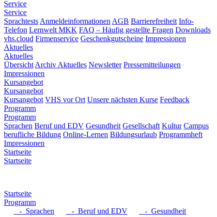
Service
Service
Sprachtests
Anmeldeinformationen
AGB
Barrierefreiheit
Info-
Telefon
Lernwelt MKK
FAQ – Häufig gestellte Fragen
Downloads
vhs.cloud
Firmenservice
Geschenkgutscheine
Impressionen
Aktuelles
Aktuelles
Übersicht
Archiv Aktuelles
Newsletter
Pressemitteilungen
Impressionen
Kursangebot
Kursangebot
Kursangebot
VHS vor Ort
Unsere nächsten Kurse
Feedback
Programm
Programm
Sprachen
Beruf und EDV
Gesundheit
Gesellschaft
Kultur
Campus
berufliche Bildung
Online-Lernen
Bildungsurlaub
Programmheft
Impressionen
Startseite
Startseite
Startseite
Programm
- Sprachen
- Beruf und EDV
- Gesundheit