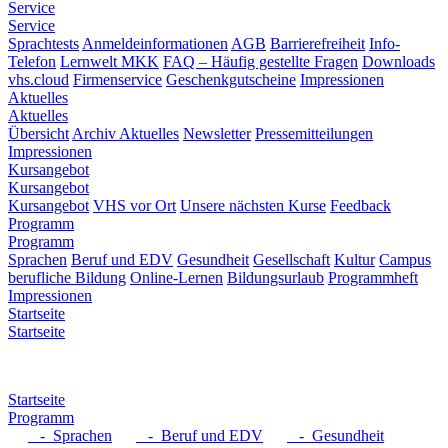
Service
Service
Sprachtests
Anmeldeinformationen
AGB
Barrierefreiheit
Info-
Telefon
Lernwelt MKK
FAQ – Häufig gestellte Fragen
Downloads
vhs.cloud
Firmenservice
Geschenkgutscheine
Impressionen
Aktuelles
Aktuelles
Übersicht
Archiv Aktuelles
Newsletter
Pressemitteilungen
Impressionen
Kursangebot
Kursangebot
Kursangebot
VHS vor Ort
Unsere nächsten Kurse
Feedback
Programm
Programm
Sprachen
Beruf und EDV
Gesundheit
Gesellschaft
Kultur
Campus
berufliche Bildung
Online-Lernen
Bildungsurlaub
Programmheft
Impressionen
Startseite
Startseite
Startseite
Programm
- Sprachen
- Beruf und EDV
- Gesundheit