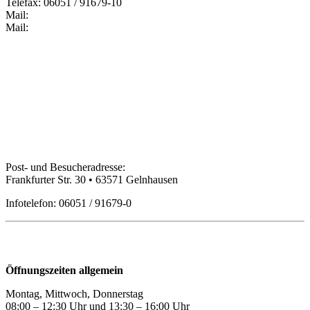
Telefax: 06051 / 91679-10
Mail:
Mail:
Bildungspartner Main-Kinzig GmbH
Post- und Besucheradresse:
Frankfurter Str. 30 • 63571 Gelnhausen
Infotelefon: 06051 / 91679-0
Öffnungszeiten
Öffnungszeiten allgemein
Montag, Mittwoch, Donnerstag
08:00 – 12:30 Uhr und 13:30
–
16:00 Uhr