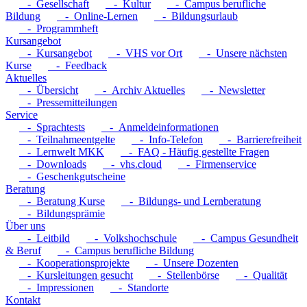
- Gesellschaft
- Kultur
- Campus berufliche
Bildung
- Online-Lernen
- Bildungsurlaub
- Programmheft
Kursangebot
- Kursangebot
- VHS vor Ort
- Unsere nächsten
Kurse
- Feedback
Aktuelles
- Übersicht
- Archiv Aktuelles
- Newsletter
- Pressemitteilungen
Service
- Sprachtests
- Anmeldeinformationen
- Teilnahmeentgelte
- Info-Telefon
- Barrierefreiheit
- Lernwelt MKK
- FAQ - Häufig gestellte Fragen
- Downloads
- vhs.cloud
- Firmenservice
- Geschenkgutscheine
Beratung
- Beratung Kurse
- Bildungs- und Lernberatung
- Bildungsprämie
Über uns
- Leitbild
- Volkshochschule
- Campus Gesundheit
& Beruf
- Campus berufliche Bildung
- Kooperationsprojekte
- Unsere Dozenten
- Kursleitungen gesucht
- Stellenbörse
- Qualität
- Impressionen
- Standorte
Kontakt