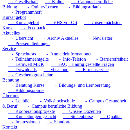
- Gesellschaft
- Kultur
- Campus berufliche
Bildung
- Online-Lernen
- Bildungsurlaub
- Programmheft
Kursangebot
- Kursangebot
- VHS vor Ort
- Unsere nächsten
Kurse
- Feedback
Aktuelles
- Übersicht
- Archiv Aktuelles
- Newsletter
- Pressemitteilungen
Service
- Sprachtests
- Anmeldeinformationen
- Teilnahmeentgelte
- Info-Telefon
- Barrierefreiheit
- Lernwelt MKK
- FAQ - Häufig gestellte Fragen
- Downloads
- vhs.cloud
- Firmenservice
- Geschenkgutscheine
Beratung
- Beratung Kurse
- Bildungs- und Lernberatung
- Bildungsprämie
Über uns
- Leitbild
- Volkshochschule
- Campus Gesundheit
& Beruf
- Campus berufliche Bildung
- Kooperationsprojekte
- Unsere Dozenten
- Kursleitungen gesucht
- Stellenbörse
- Qualität
- Impressionen
- Standorte
Kontakt