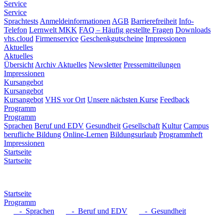
Service
Service
Sprachtests
Anmeldeinformationen
AGB
Barrierefreiheit
Info-
Telefon
Lernwelt MKK
FAQ – Häufig gestellte Fragen
Downloads
vhs.cloud
Firmenservice
Geschenkgutscheine
Impressionen
Aktuelles
Aktuelles
Übersicht
Archiv Aktuelles
Newsletter
Pressemitteilungen
Impressionen
Kursangebot
Kursangebot
Kursangebot
VHS vor Ort
Unsere nächsten Kurse
Feedback
Programm
Programm
Sprachen
Beruf und EDV
Gesundheit
Gesellschaft
Kultur
Campus
berufliche Bildung
Online-Lernen
Bildungsurlaub
Programmheft
Impressionen
Startseite
Startseite
Startseite
Programm
- Sprachen
- Beruf und EDV
- Gesundheit