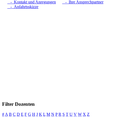
- Kontakt und Anregungen
- Ihre Ansprechpartner
- Anfahrtsskizze
Filter Dozenten
#
A
B
C
D
E
F
G
H
J
K
L
M
N
P
R
S
T
U
V
W
X
Z