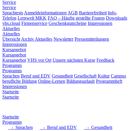
Service
Service
Sprachtests
Anmeldeinformationen
AGB
Barrierefreiheit
Info-
Telefon
Lernwelt MKK
FAQ – Häufig gestellte Fragen
Downloads
vhs.cloud
Firmenservice
Geschenkgutscheine
Impressionen
Aktuelles
Aktuelles
Übersicht
Archiv Aktuelles
Newsletter
Pressemitteilungen
Impressionen
Kursangebot
Kursangebot
Kursangebot
VHS vor Ort
Unsere nächsten Kurse
Feedback
Programm
Programm
Sprachen
Beruf und EDV
Gesundheit
Gesellschaft
Kultur
Campus
berufliche Bildung
Online-Lernen
Bildungsurlaub
Programmheft
Impressionen
Startseite
Startseite
Startseite
Programm
- Sprachen
- Beruf und EDV
- Gesundheit