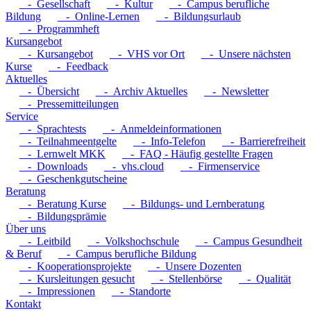
- Gesellschaft
- Kultur
- Campus berufliche
Bildung
- Online-Lernen
- Bildungsurlaub
- Programmheft
Kursangebot
- Kursangebot
- VHS vor Ort
- Unsere nächsten
Kurse
- Feedback
Aktuelles
- Übersicht
- Archiv Aktuelles
- Newsletter
- Pressemitteilungen
Service
- Sprachtests
- Anmeldeinformationen
- Teilnahmeentgelte
- Info-Telefon
- Barrierefreiheit
- Lernwelt MKK
- FAQ - Häufig gestellte Fragen
- Downloads
- vhs.cloud
- Firmenservice
- Geschenkgutscheine
Beratung
- Beratung Kurse
- Bildungs- und Lernberatung
- Bildungsprämie
Über uns
- Leitbild
- Volkshochschule
- Campus Gesundheit
& Beruf
- Campus berufliche Bildung
- Kooperationsprojekte
- Unsere Dozenten
- Kursleitungen gesucht
- Stellenbörse
- Qualität
- Impressionen
- Standorte
Kontakt