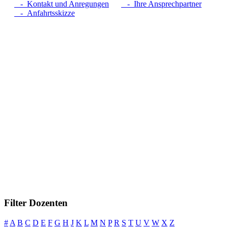
- Kontakt und Anregungen
- Ihre Ansprechpartner
- Anfahrtsskizze
Filter Dozenten
#
A
B
C
D
E
F
G
H
J
K
L
M
N
P
R
S
T
U
V
W
X
Z