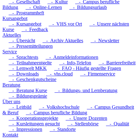
- Gesellschaft
- Kultur
- Campus berufliche
Bildung
- Online-Lernen
- Bildungsurlaub
- Programmheft
Kursangebot
- Kursangebot
- VHS vor Ort
- Unsere nächsten
Kurse
- Feedback
Aktuelles
- Übersicht
- Archiv Aktuelles
- Newsletter
- Pressemitteilungen
Service
- Sprachtests
- Anmeldeinformationen
- Teilnahmeentgelte
- Info-Telefon
- Barrierefreiheit
- Lernwelt MKK
- FAQ - Häufig gestellte Fragen
- Downloads
- vhs.cloud
- Firmenservice
- Geschenkgutscheine
Beratung
- Beratung Kurse
- Bildungs- und Lernberatung
- Bildungsprämie
Über uns
- Leitbild
- Volkshochschule
- Campus Gesundheit
& Beruf
- Campus berufliche Bildung
- Kooperationsprojekte
- Unsere Dozenten
- Kursleitungen gesucht
- Stellenbörse
- Qualität
- Impressionen
- Standorte
Kontakt