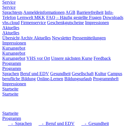
Service
Service
Sprachtests
Anmeldeinformationen
AGB
Barrierefreiheit
Info-
Telefon
Lernwelt MKK
FAQ – Häufig gestellte Fragen
Downloads
vhs.cloud
Firmenservice
Geschenkgutscheine
Impressionen
Aktuelles
Aktuelles
Übersicht
Archiv Aktuelles
Newsletter
Pressemitteilungen
Impressionen
Kursangebot
Kursangebot
Kursangebot
VHS vor Ort
Unsere nächsten Kurse
Feedback
Programm
Programm
Sprachen
Beruf und EDV
Gesundheit
Gesellschaft
Kultur
Campus
berufliche Bildung
Online-Lernen
Bildungsurlaub
Programmheft
Impressionen
Startseite
Startseite
Startseite
Programm
- Sprachen
- Beruf und EDV
- Gesundheit