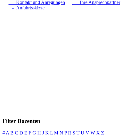
- Kontakt und Anregungen
- Ihre Ansprechpartner
- Anfahrtsskizze
Filter Dozenten
#
A
B
C
D
E
F
G
H
J
K
L
M
N
P
R
S
T
U
V
W
X
Z