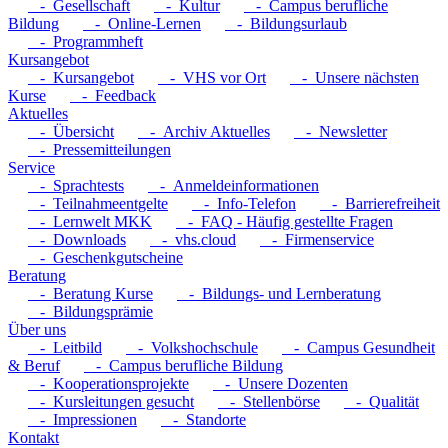
- Gesellschaft
- Kultur
- Campus berufliche
Bildung
- Online-Lernen
- Bildungsurlaub
- Programmheft
Kursangebot
- Kursangebot
- VHS vor Ort
- Unsere nächsten
Kurse
- Feedback
Aktuelles
- Übersicht
- Archiv Aktuelles
- Newsletter
- Pressemitteilungen
Service
- Sprachtests
- Anmeldeinformationen
- Teilnahmeentgelte
- Info-Telefon
- Barrierefreiheit
- Lernwelt MKK
- FAQ - Häufig gestellte Fragen
- Downloads
- vhs.cloud
- Firmenservice
- Geschenkgutscheine
Beratung
- Beratung Kurse
- Bildungs- und Lernberatung
- Bildungsprämie
Über uns
- Leitbild
- Volkshochschule
- Campus Gesundheit
& Beruf
- Campus berufliche Bildung
- Kooperationsprojekte
- Unsere Dozenten
- Kursleitungen gesucht
- Stellenbörse
- Qualität
- Impressionen
- Standorte
Kontakt