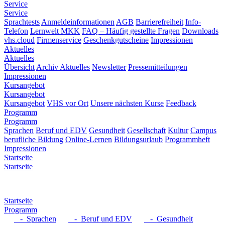
Service
Service
Sprachtests
Anmeldeinformationen
AGB
Barrierefreiheit
Info-
Telefon
Lernwelt MKK
FAQ – Häufig gestellte Fragen
Downloads
vhs.cloud
Firmenservice
Geschenkgutscheine
Impressionen
Aktuelles
Aktuelles
Übersicht
Archiv Aktuelles
Newsletter
Pressemitteilungen
Impressionen
Kursangebot
Kursangebot
Kursangebot
VHS vor Ort
Unsere nächsten Kurse
Feedback
Programm
Programm
Sprachen
Beruf und EDV
Gesundheit
Gesellschaft
Kultur
Campus
berufliche Bildung
Online-Lernen
Bildungsurlaub
Programmheft
Impressionen
Startseite
Startseite
Startseite
Programm
- Sprachen
- Beruf und EDV
- Gesundheit