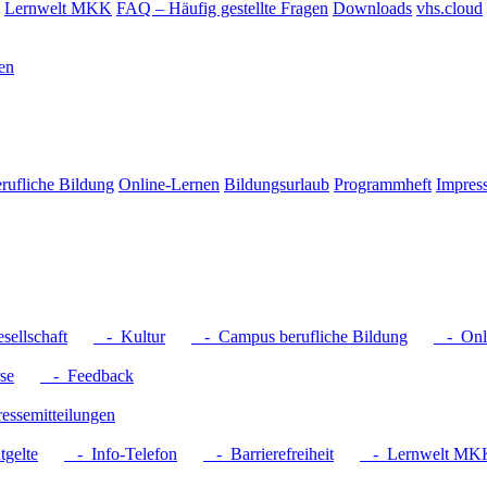
Lernwelt MKK
FAQ – Häufig gestellte Fragen
Downloads
vhs.cloud
en
rufliche Bildung
Online-Lernen
Bildungsurlaub
Programmheft
Impres
ellschaft
- Kultur
- Campus berufliche Bildung
- Onli
se
- Feedback
ssemitteilungen
gelte
- Info-Telefon
- Barrierefreiheit
- Lernwelt MK