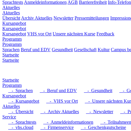
Sprachtests
Anmeldeinformationen
AGB
Barrierefreiheit
Info-Telefon
Aktuelles
Aktuelles
Übersicht
Archiv Aktuelles
Newsletter
Pressemitteilungen
Impression
Kursangebot
Kursangebot
Kursangebot
VHS vor Ort
Unsere nächsten Kurse
Feedback
Programm
Programm
Sprachen
Beruf und EDV
Gesundheit
Gesellschaft
Kultur
Campus be
Startseite
Startseite
Startseite
Programm
- Sprachen
- Beruf und EDV
- Gesundheit
- Ges
Kursangebot
- Kursangebot
- VHS vor Ort
- Unsere nächsten Kur
Aktuelles
- Übersicht
- Archiv Aktuelles
- Newsletter
- Pre
Service
- Sprachtests
- Anmeldeinformationen
- Teilnahmeent
- vhs.cloud
- Firmenservice
- Geschenkgutscheine