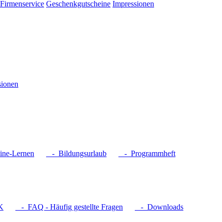
Firmenservice
Geschenkgutscheine
Impressionen
sionen
ne-Lernen
- Bildungsurlaub
- Programmheft
K
- FAQ - Häufig gestellte Fragen
- Downloads