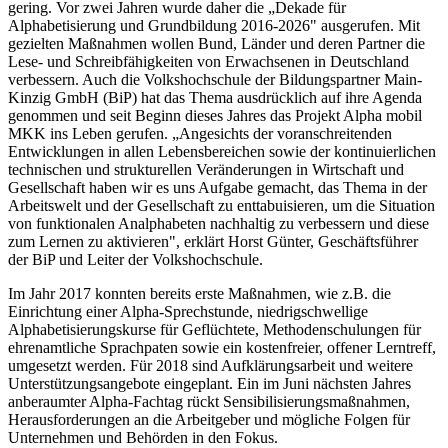
gering. Vor zwei Jahren wurde daher die „Dekade für
Alphabetisierung und Grundbildung 2016-2026" ausgerufen. Mit
gezielten Maßnahmen wollen Bund, Länder und deren Partner die
Lese- und Schreibfähigkeiten von Erwachsenen in Deutschland
verbessern. Auch die Volkshochschule der Bildungspartner Main-
Kinzig GmbH (BiP) hat das Thema ausdrücklich auf ihre Agenda
genommen und seit Beginn dieses Jahres das Projekt Alpha mobil
MKK ins Leben gerufen. „Angesichts der voranschreitenden
Entwicklungen in allen Lebensbereichen sowie der kontinuierlichen
technischen und strukturellen Veränderungen in Wirtschaft und
Gesellschaft haben wir es uns Aufgabe gemacht, das Thema in der
Arbeitswelt und der Gesellschaft zu enttabuisieren, um die Situation
von funktionalen Analphabeten nachhaltig zu verbessern und diese
zum Lernen zu aktivieren", erklärt Horst Günter, Geschäftsführer
der BiP und Leiter der Volkshochschule.
Im Jahr 2017 konnten bereits erste Maßnahmen, wie z.B. die
Einrichtung einer Alpha-Sprechstunde, niedrigschwellige
Alphabetisierungskurse für Geflüchtete, Methodenschulungen für
ehrenamtliche Sprachpaten sowie ein kostenfreier, offener Lerntreff,
umgesetzt werden. Für 2018 sind Aufklärungsarbeit und weitere
Unterstützungsangebote eingeplant. Ein im Juni nächsten Jahres
anberaumter Alpha-Fachtag rückt Sensibilisierungsmaßnahmen,
Herausforderungen an die Arbeitgeber und mögliche Folgen für
Unternehmen und Behörden in den Fokus.