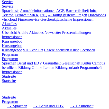
Service
Service
Sprachtests
Anmeldeinformationen
AGB
Barrierefreiheit
Info-
Telefon
Lernwelt MKK
FAQ – Häufig gestellte Fragen
Downloads
vhs.cloud
Firmenservice
Geschenkgutscheine
Impressionen
Aktuelles
Aktuelles
Übersicht
Archiv Aktuelles
Newsletter
Pressemitteilungen
Impressionen
Kursangebot
Kursangebot
Kursangebot
VHS vor Ort
Unsere nächsten Kurse
Feedback
Programm
Programm
Sprachen
Beruf und EDV
Gesundheit
Gesellschaft
Kultur
Campus
berufliche Bildung
Online-Lernen
Bildungsurlaub
Programmheft
Impressionen
Startseite
Startseite
Startseite
Programm
- Sprachen
- Beruf und EDV
- Gesundheit