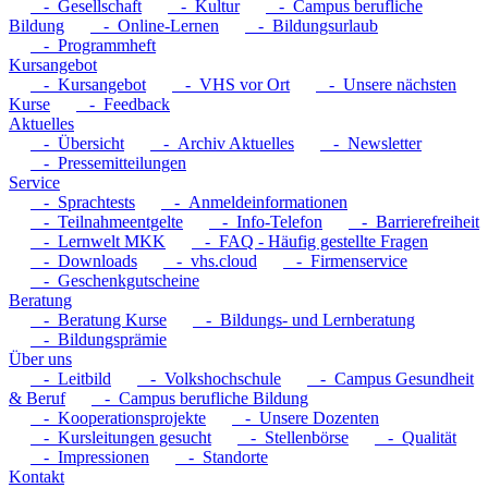
- Gesellschaft
- Kultur
- Campus berufliche
Bildung
- Online-Lernen
- Bildungsurlaub
- Programmheft
Kursangebot
- Kursangebot
- VHS vor Ort
- Unsere nächsten
Kurse
- Feedback
Aktuelles
- Übersicht
- Archiv Aktuelles
- Newsletter
- Pressemitteilungen
Service
- Sprachtests
- Anmeldeinformationen
- Teilnahmeentgelte
- Info-Telefon
- Barrierefreiheit
- Lernwelt MKK
- FAQ - Häufig gestellte Fragen
- Downloads
- vhs.cloud
- Firmenservice
- Geschenkgutscheine
Beratung
- Beratung Kurse
- Bildungs- und Lernberatung
- Bildungsprämie
Über uns
- Leitbild
- Volkshochschule
- Campus Gesundheit
& Beruf
- Campus berufliche Bildung
- Kooperationsprojekte
- Unsere Dozenten
- Kursleitungen gesucht
- Stellenbörse
- Qualität
- Impressionen
- Standorte
Kontakt