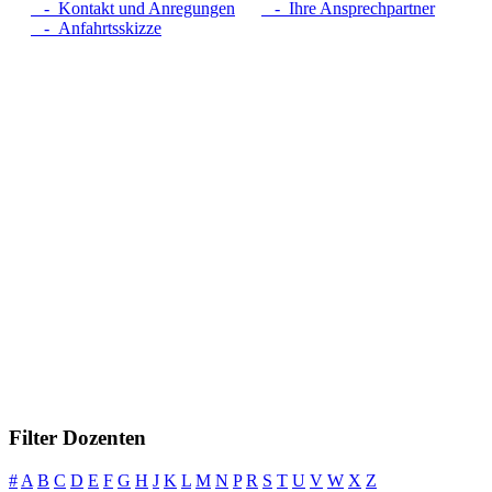
- Kontakt und Anregungen
- Ihre Ansprechpartner
- Anfahrtsskizze
Filter Dozenten
#
A
B
C
D
E
F
G
H
J
K
L
M
N
P
R
S
T
U
V
W
X
Z