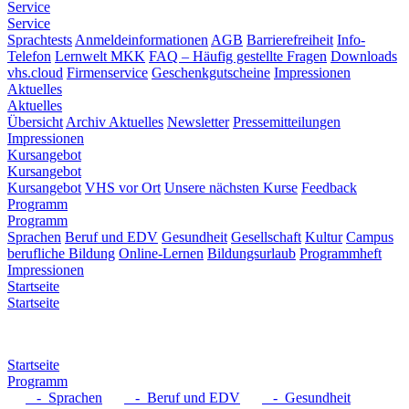
Service
Service
Sprachtests
Anmeldeinformationen
AGB
Barrierefreiheit
Info-
Telefon
Lernwelt MKK
FAQ – Häufig gestellte Fragen
Downloads
vhs.cloud
Firmenservice
Geschenkgutscheine
Impressionen
Aktuelles
Aktuelles
Übersicht
Archiv Aktuelles
Newsletter
Pressemitteilungen
Impressionen
Kursangebot
Kursangebot
Kursangebot
VHS vor Ort
Unsere nächsten Kurse
Feedback
Programm
Programm
Sprachen
Beruf und EDV
Gesundheit
Gesellschaft
Kultur
Campus
berufliche Bildung
Online-Lernen
Bildungsurlaub
Programmheft
Impressionen
Startseite
Startseite
Startseite
Programm
- Sprachen
- Beruf und EDV
- Gesundheit