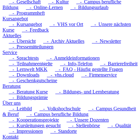
- Gesellschaft
- Kultur
- Campus berufliche
Bildung
- Online-Lernen
- Bildungsurlaub
- Programmheft
Kursangebot
- Kursangebot
- VHS vor Ort
- Unsere nächsten
Kurse
- Feedback
Aktuelles
- Übersicht
- Archiv Aktuelles
- Newsletter
- Pressemitteilungen
Service
- Sprachtests
- Anmeldeinformationen
- Teilnahmeentgelte
- Info-Telefon
- Barrierefreiheit
- Lernwelt MKK
- FAQ - Häufig gestellte Fragen
- Downloads
- vhs.cloud
- Firmenservice
- Geschenkgutscheine
Beratung
- Beratung Kurse
- Bildungs- und Lernberatung
- Bildungsprämie
Über uns
- Leitbild
- Volkshochschule
- Campus Gesundheit
& Beruf
- Campus berufliche Bildung
- Kooperationsprojekte
- Unsere Dozenten
- Kursleitungen gesucht
- Stellenbörse
- Qualität
- Impressionen
- Standorte
Kontakt