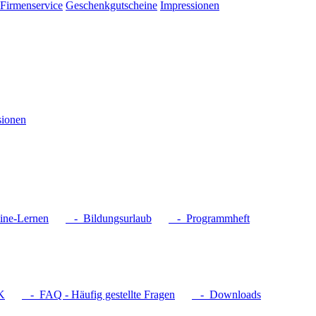
Firmenservice
Geschenkgutscheine
Impressionen
sionen
ne-Lernen
- Bildungsurlaub
- Programmheft
K
- FAQ - Häufig gestellte Fragen
- Downloads