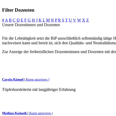
Filter Dozenten
#
A
B
C
D
E
F
G
H
J
K
L
M
N
P
R
S
T
U
V
W
X
Z
Unsere Dozentinnen und Dozenten
Für die Lehrtätigkeit setzt die BiP ausschließlich selbstständig täti
nachweisen kann und bereit ist, sich den Qualitäts- und Neutralitätsma
Zur Anzeige der freiberuflichen Dozenteninnen und Dozenten mit d
Carola Kämpf
(
Kurse anzeigen )
Töpferkursleiterin mit langjähriger Erfahrung
Mathias Kajnath
(
Kurse anzeigen )