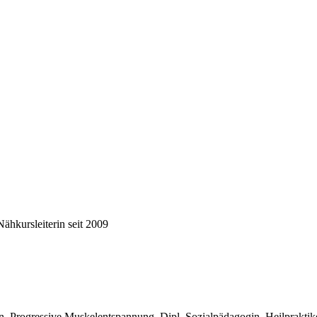
ähkursleiterin seit 2009
n, Progressive Muskelentspannung, Dipl. Sozialpädagogin, Heilpraktike