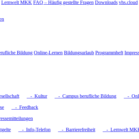
Lernwelt MKK
FAQ – Häufig gestellte Fragen
Downloads
vhs.cloud
en
rufliche Bildung
Online-Lernen
Bildungsurlaub
Programmheft
Impres
ellschaft
- Kultur
- Campus berufliche Bildung
- Onli
se
- Feedback
ssemitteilungen
gelte
- Info-Telefon
- Barrierefreiheit
- Lernwelt MK