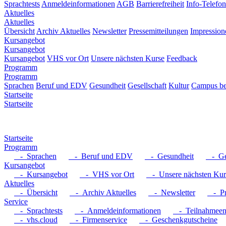
Sprachtests
Anmeldeinformationen
AGB
Barrierefreiheit
Info-Telefon
Aktuelles
Aktuelles
Übersicht
Archiv Aktuelles
Newsletter
Pressemitteilungen
Impression
Kursangebot
Kursangebot
Kursangebot
VHS vor Ort
Unsere nächsten Kurse
Feedback
Programm
Programm
Sprachen
Beruf und EDV
Gesundheit
Gesellschaft
Kultur
Campus be
Startseite
Startseite
Startseite
Programm
- Sprachen
- Beruf und EDV
- Gesundheit
- Ges
Kursangebot
- Kursangebot
- VHS vor Ort
- Unsere nächsten Kur
Aktuelles
- Übersicht
- Archiv Aktuelles
- Newsletter
- Pre
Service
- Sprachtests
- Anmeldeinformationen
- Teilnahmeent
- vhs.cloud
- Firmenservice
- Geschenkgutscheine