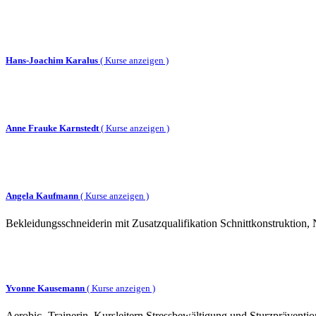
Hans-Joachim Karalus
(
Kurse anzeigen )
Anne Frauke Karnstedt
(
Kurse anzeigen )
Angela Kaufmann
(
Kurse anzeigen )
Bekleidungsschneiderin mit Zusatzqualifikation Schnittkonstruktion, N
Yvonne Kausemann
(
Kurse anzeigen )
Aerobic- Trainerin, Kursleitern Stressbewältigung und Sturzpräventio