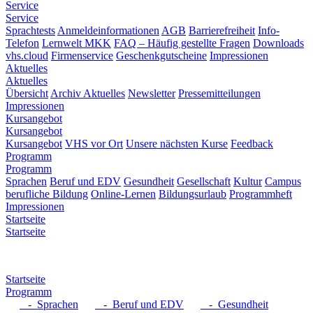
Service
Service
Sprachtests
Anmeldeinformationen
AGB
Barrierefreiheit
Info-
Telefon
Lernwelt MKK
FAQ – Häufig gestellte Fragen
Downloads
vhs.cloud
Firmenservice
Geschenkgutscheine
Impressionen
Aktuelles
Aktuelles
Übersicht
Archiv Aktuelles
Newsletter
Pressemitteilungen
Impressionen
Kursangebot
Kursangebot
Kursangebot
VHS vor Ort
Unsere nächsten Kurse
Feedback
Programm
Programm
Sprachen
Beruf und EDV
Gesundheit
Gesellschaft
Kultur
Campus
berufliche Bildung
Online-Lernen
Bildungsurlaub
Programmheft
Impressionen
Startseite
Startseite
Startseite
Programm
- Sprachen
- Beruf und EDV
- Gesundheit