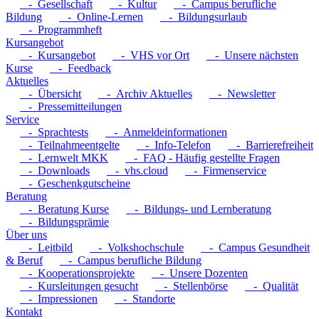
- Gesellschaft
- Kultur
- Campus berufliche
Bildung
- Online-Lernen
- Bildungsurlaub
- Programmheft
Kursangebot
- Kursangebot
- VHS vor Ort
- Unsere nächsten
Kurse
- Feedback
Aktuelles
- Übersicht
- Archiv Aktuelles
- Newsletter
- Pressemitteilungen
Service
- Sprachtests
- Anmeldeinformationen
- Teilnahmeentgelte
- Info-Telefon
- Barrierefreiheit
- Lernwelt MKK
- FAQ - Häufig gestellte Fragen
- Downloads
- vhs.cloud
- Firmenservice
- Geschenkgutscheine
Beratung
- Beratung Kurse
- Bildungs- und Lernberatung
- Bildungsprämie
Über uns
- Leitbild
- Volkshochschule
- Campus Gesundheit
& Beruf
- Campus berufliche Bildung
- Kooperationsprojekte
- Unsere Dozenten
- Kursleitungen gesucht
- Stellenbörse
- Qualität
- Impressionen
- Standorte
Kontakt