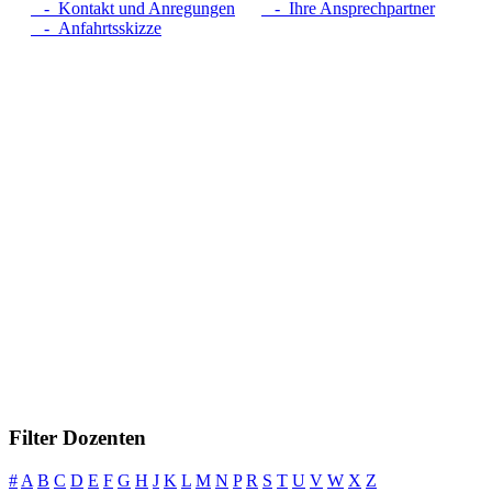
- Kontakt und Anregungen
- Ihre Ansprechpartner
- Anfahrtsskizze
Filter Dozenten
#
A
B
C
D
E
F
G
H
J
K
L
M
N
P
R
S
T
U
V
W
X
Z