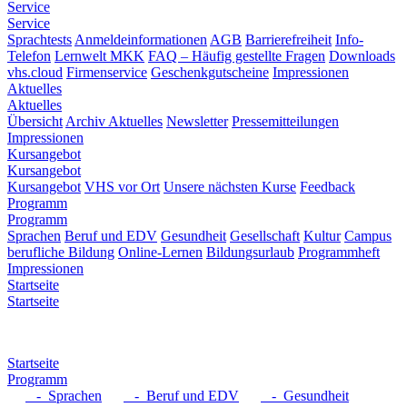
Service
Service
Sprachtests
Anmeldeinformationen
AGB
Barrierefreiheit
Info-
Telefon
Lernwelt MKK
FAQ – Häufig gestellte Fragen
Downloads
vhs.cloud
Firmenservice
Geschenkgutscheine
Impressionen
Aktuelles
Aktuelles
Übersicht
Archiv Aktuelles
Newsletter
Pressemitteilungen
Impressionen
Kursangebot
Kursangebot
Kursangebot
VHS vor Ort
Unsere nächsten Kurse
Feedback
Programm
Programm
Sprachen
Beruf und EDV
Gesundheit
Gesellschaft
Kultur
Campus
berufliche Bildung
Online-Lernen
Bildungsurlaub
Programmheft
Impressionen
Startseite
Startseite
Startseite
Programm
- Sprachen
- Beruf und EDV
- Gesundheit