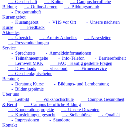
- Gesellschaft
- Kultur
- Campus berufliche
Bildung
- Online-Lernen
- Bildungsurlaub
- Programmheft
Kursangebot
- Kursangebot
- VHS vor Ort
- Unsere nächsten
Kurse
- Feedback
Aktuelles
- Übersicht
- Archiv Aktuelles
- Newsletter
- Pressemitteilungen
Service
- Sprachtests
- Anmeldeinformationen
- Teilnahmeentgelte
- Info-Telefon
- Barrierefreiheit
- Lernwelt MKK
- FAQ - Häufig gestellte Fragen
- Downloads
- vhs.cloud
- Firmenservice
- Geschenkgutscheine
Beratung
- Beratung Kurse
- Bildungs- und Lernberatung
- Bildungsprämie
Über uns
- Leitbild
- Volkshochschule
- Campus Gesundheit
& Beruf
- Campus berufliche Bildung
- Kooperationsprojekte
- Unsere Dozenten
- Kursleitungen gesucht
- Stellenbörse
- Qualität
- Impressionen
- Standorte
Kontakt