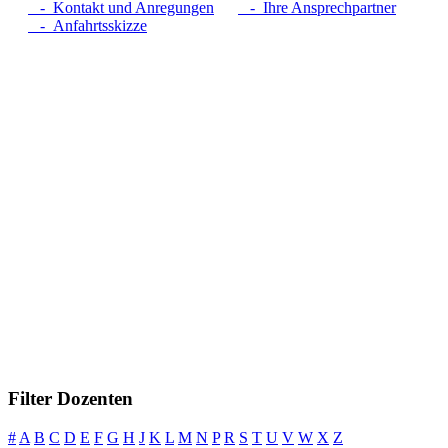
- Kontakt und Anregungen
- Ihre Ansprechpartner
- Anfahrtsskizze
Filter Dozenten
#
A
B
C
D
E
F
G
H
J
K
L
M
N
P
R
S
T
U
V
W
X
Z