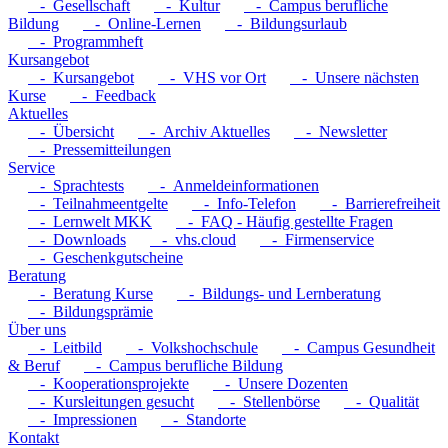
- Gesellschaft
- Kultur
- Campus berufliche
Bildung
- Online-Lernen
- Bildungsurlaub
- Programmheft
Kursangebot
- Kursangebot
- VHS vor Ort
- Unsere nächsten
Kurse
- Feedback
Aktuelles
- Übersicht
- Archiv Aktuelles
- Newsletter
- Pressemitteilungen
Service
- Sprachtests
- Anmeldeinformationen
- Teilnahmeentgelte
- Info-Telefon
- Barrierefreiheit
- Lernwelt MKK
- FAQ - Häufig gestellte Fragen
- Downloads
- vhs.cloud
- Firmenservice
- Geschenkgutscheine
Beratung
- Beratung Kurse
- Bildungs- und Lernberatung
- Bildungsprämie
Über uns
- Leitbild
- Volkshochschule
- Campus Gesundheit
& Beruf
- Campus berufliche Bildung
- Kooperationsprojekte
- Unsere Dozenten
- Kursleitungen gesucht
- Stellenbörse
- Qualität
- Impressionen
- Standorte
Kontakt