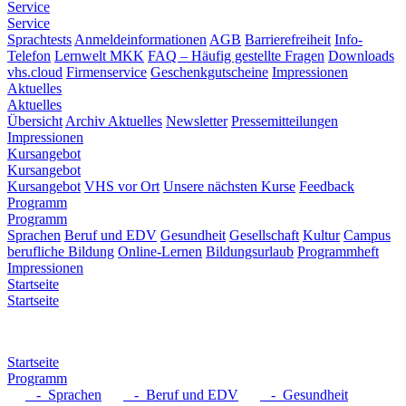
Service
Service
Sprachtests
Anmeldeinformationen
AGB
Barrierefreiheit
Info-
Telefon
Lernwelt MKK
FAQ – Häufig gestellte Fragen
Downloads
vhs.cloud
Firmenservice
Geschenkgutscheine
Impressionen
Aktuelles
Aktuelles
Übersicht
Archiv Aktuelles
Newsletter
Pressemitteilungen
Impressionen
Kursangebot
Kursangebot
Kursangebot
VHS vor Ort
Unsere nächsten Kurse
Feedback
Programm
Programm
Sprachen
Beruf und EDV
Gesundheit
Gesellschaft
Kultur
Campus
berufliche Bildung
Online-Lernen
Bildungsurlaub
Programmheft
Impressionen
Startseite
Startseite
Startseite
Programm
- Sprachen
- Beruf und EDV
- Gesundheit