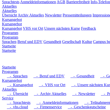
Sprachtests
Anmeldeinformationen
AGB
Barrierefreiheit
Info-Telefon
Aktuelles
Aktuelles
Übersicht
Archiv Aktuelles
Newsletter
Pressemitteilungen
Impression
Kursangebot
Kursangebot
Kursangebot
VHS vor Ort
Unsere nächsten Kurse
Feedback
Programm
Programm
Sprachen
Beruf und EDV
Gesundheit
Gesellschaft
Kultur
Campus be
Startseite
Startseite
Startseite
Programm
- Sprachen
- Beruf und EDV
- Gesundheit
- Ges
Kursangebot
- Kursangebot
- VHS vor Ort
- Unsere nächsten Kur
Aktuelles
- Übersicht
- Archiv Aktuelles
- Newsletter
- Pre
Service
- Sprachtests
- Anmeldeinformationen
- Teilnahmeent
- vhs.cloud
- Firmenservice
- Geschenkgutscheine