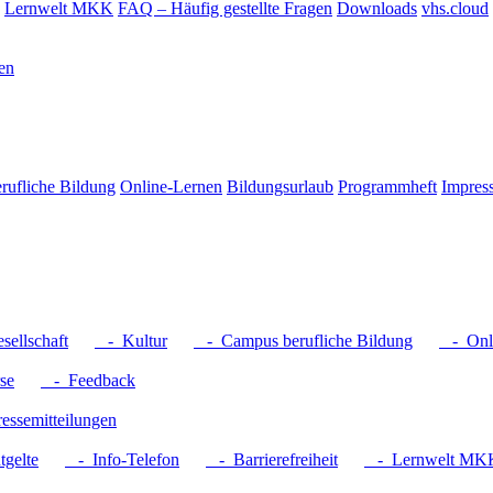
Lernwelt MKK
FAQ – Häufig gestellte Fragen
Downloads
vhs.cloud
en
rufliche Bildung
Online-Lernen
Bildungsurlaub
Programmheft
Impres
ellschaft
- Kultur
- Campus berufliche Bildung
- Onli
se
- Feedback
ssemitteilungen
gelte
- Info-Telefon
- Barrierefreiheit
- Lernwelt MK