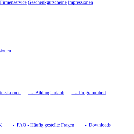
Firmenservice
Geschenkgutscheine
Impressionen
sionen
ne-Lernen
- Bildungsurlaub
- Programmheft
K
- FAQ - Häufig gestellte Fragen
- Downloads