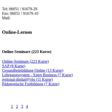
Tel: 06051 / 91679-29
Fax: 06051 / 91679-10
Mail:
Online-Lernen
Online-Seminare (223 Kurse)
Online-Seminare (223 Kurse)
SAP (8 Kurse)
Gesundheitsbildung Online (13 Kurse)
Lehrgangssystem - Xpert Business (7 Kurse)
regional-digital@vhs (11 Kurse)
Pädagogische Fortbildung (7 Kurse)
1
2
3
4