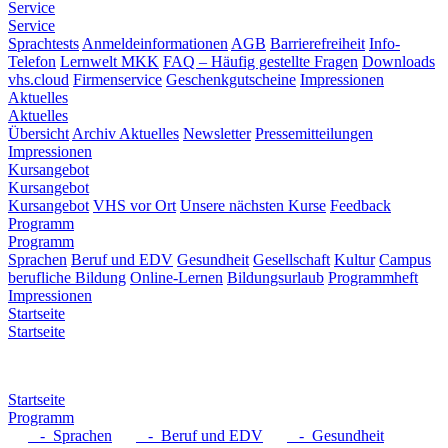
Service
Service
Sprachtests
Anmeldeinformationen
AGB
Barrierefreiheit
Info-
Telefon
Lernwelt MKK
FAQ – Häufig gestellte Fragen
Downloads
vhs.cloud
Firmenservice
Geschenkgutscheine
Impressionen
Aktuelles
Aktuelles
Übersicht
Archiv Aktuelles
Newsletter
Pressemitteilungen
Impressionen
Kursangebot
Kursangebot
Kursangebot
VHS vor Ort
Unsere nächsten Kurse
Feedback
Programm
Programm
Sprachen
Beruf und EDV
Gesundheit
Gesellschaft
Kultur
Campus
berufliche Bildung
Online-Lernen
Bildungsurlaub
Programmheft
Impressionen
Startseite
Startseite
Startseite
Programm
- Sprachen
- Beruf und EDV
- Gesundheit