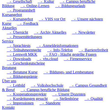
- Gesellschaft
- Kultur
- Campus berufliche
Bildung
- Online-Lernen
- Bildungsurlaub
- Programmheft
Kursangebot
- Kursangebot
- VHS vor Ort
- Unsere nächsten
Kurse
- Feedback
Aktuelles
- Übersicht
- Archiv Aktuelles
- Newsletter
- Pressemitteilungen
Service
- Sprachtests
- Anmeldeinformationen
- Teilnahmeentgelte
- Info-Telefon
- Barrierefreiheit
- Lernwelt MKK
- FAQ - Häufig gestellte Fragen
- Downloads
- vhs.cloud
- Firmenservice
- Geschenkgutscheine
Beratung
- Beratung Kurse
- Bildungs- und Lernberatung
- Bildungsprämie
Über uns
- Leitbild
- Volkshochschule
- Campus Gesundheit
& Beruf
- Campus berufliche Bildung
- Kooperationsprojekte
- Unsere Dozenten
- Kursleitungen gesucht
- Stellenbörse
- Qualität
- Impressionen
- Standorte
Kontakt