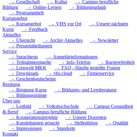
- Gesellschaft
- Kultur
- Campus berufliche
Bildung
- Online-Lernen
- Bildungsurlaub
- Programmheft
Kursangebot
- Kursangebot
- VHS vor Ort
- Unsere nächsten
Kurse
- Feedback
Aktuelles
- Übersicht
- Archiv Aktuelles
- Newsletter
- Pressemitteilungen
Service
- Sprachtests
- Anmeldeinformationen
- Teilnahmeentgelte
- Info-Telefon
- Barrierefreiheit
- Lernwelt MKK
- FAQ - Häufig gestellte Fragen
- Downloads
- vhs.cloud
- Firmenservice
- Geschenkgutscheine
Beratung
- Beratung Kurse
- Bildungs- und Lernberatung
- Bildungsprämie
Über uns
- Leitbild
- Volkshochschule
- Campus Gesundheit
& Beruf
- Campus berufliche Bildung
- Kooperationsprojekte
- Unsere Dozenten
- Kursleitungen gesucht
- Stellenbörse
- Qualität
- Impressionen
- Standorte
Kontakt