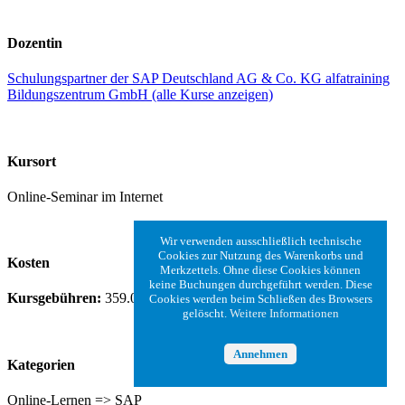
Dozentin
Schulungspartner der SAP Deutschland AG & Co. KG alfatraining
Bildungszentrum GmbH (alle Kurse anzeigen)
Kursort
Online-Seminar im Internet
Wir verwenden ausschließlich technische
Cookies zur Nutzung des Warenkorbs und
Kosten
Merkzettels. Ohne diese Cookies können
keine Buchungen durchgeführt werden. Diese
Kursgebühren:
359.00 €
Cookies werden beim Schließen des Browsers
gelöscht.
Weitere Informationen
Annehmen
Kategorien
Online-Lernen => SAP