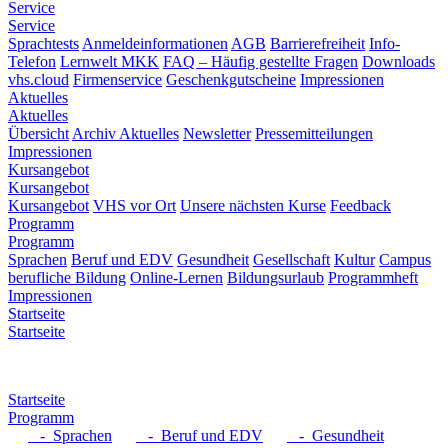
Service
Service
Sprachtests
Anmeldeinformationen
AGB
Barrierefreiheit
Info-
Telefon
Lernwelt MKK
FAQ – Häufig gestellte Fragen
Downloads
vhs.cloud
Firmenservice
Geschenkgutscheine
Impressionen
Aktuelles
Aktuelles
Übersicht
Archiv Aktuelles
Newsletter
Pressemitteilungen
Impressionen
Kursangebot
Kursangebot
Kursangebot
VHS vor Ort
Unsere nächsten Kurse
Feedback
Programm
Programm
Sprachen
Beruf und EDV
Gesundheit
Gesellschaft
Kultur
Campus
berufliche Bildung
Online-Lernen
Bildungsurlaub
Programmheft
Impressionen
Startseite
Startseite
Startseite
Programm
- Sprachen
- Beruf und EDV
- Gesundheit