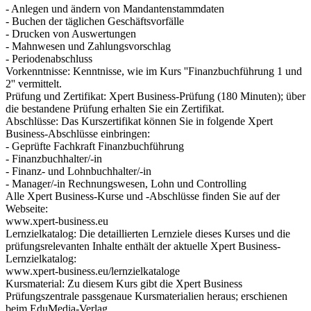
- Anlegen und ändern von Mandantenstammdaten
- Buchen der täglichen Geschäftsvorfälle
- Drucken von Auswertungen
- Mahnwesen und Zahlungsvorschlag
- Periodenabschluss
Vorkenntnisse: Kenntnisse, wie im Kurs ''Finanzbuchführung 1 und
2'' vermittelt.
Prüfung und Zertifikat: Xpert Business-Prüfung (180 Minuten); über
die bestandene Prüfung erhalten Sie ein Zertifikat.
Abschlüsse: Das Kurszertifikat können Sie in folgende Xpert
Business-Abschlüsse einbringen:
- Geprüfte Fachkraft Finanzbuchführung
- Finanzbuchhalter/-in
- Finanz- und Lohnbuchhalter/-in
- Manager/-in Rechnungswesen, Lohn und Controlling
Alle Xpert Business-Kurse und -Abschlüsse finden Sie auf der
Webseite:
www.xpert-business.eu
Lernzielkatalog: Die detaillierten Lernziele dieses Kurses und die
prüfungsrelevanten Inhalte enthält der aktuelle Xpert Business-
Lernzielkatalog:
www.xpert-business.eu/lernzielkataloge
Kursmaterial: Zu diesem Kurs gibt die Xpert Business
Prüfungszentrale passgenaue Kursmaterialien heraus; erschienen
beim EduMedia-Verlag.