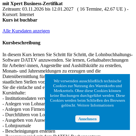
mit Xpert Business-Zertifikat
Zeitraum: 03.11.2026 bis 12.01.2027 ( 16 Termine, 42.67 UE ) -
Kursort: Internet
Kurs ist buchbar
Alle Kursdaten anzeigen
Kursbeschreibung
In diesem Kurs lernen Sie Schritt für Schritt, die Lohnbuchhaltungs-
Software DATEV anzuwenden. Sie lernen, Gehaltsabrechnungen
für Arbeiter/-innen, Angestellte und Aushilfskräfte zu erstellen,
Monats- und Jahresmeldungen zu erzeugen und die
Datenübermittlung für Lohnsteuer und Sozialversicherung an die
Wir verwenden ausschließlich technische
staatlichen Stellen vorzunehmen. An zahlreichen Praxisfällen üben
Cookies zur Nutzung des Warenkorbs und
Sie die einfache und effiziente Nutzung des Programms.
Merkzettels. Ohne diese Cookies können
Kursinhalte:
keine Buchungen durchgeführt werden. Diese
- Institutionsdaten verwalten
Cookies werden beim Schließen des Browsers
- Anlegen von Lohnarten
gelöscht.
Weitere Informationen
- Anlegen von Firmen- und Mandanten- stammdaten
- Durchführen von Lohn- und Gehalts- abrechnungen
Annehmen
- Ausgeben von Auswertungen
- Lohnjournale
- Bescheinigungen erstellen