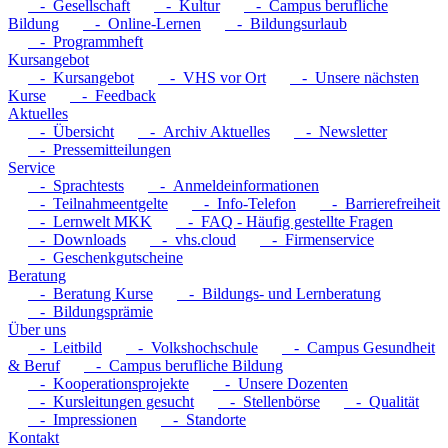
- Gesellschaft
- Kultur
- Campus berufliche
Bildung
- Online-Lernen
- Bildungsurlaub
- Programmheft
Kursangebot
- Kursangebot
- VHS vor Ort
- Unsere nächsten
Kurse
- Feedback
Aktuelles
- Übersicht
- Archiv Aktuelles
- Newsletter
- Pressemitteilungen
Service
- Sprachtests
- Anmeldeinformationen
- Teilnahmeentgelte
- Info-Telefon
- Barrierefreiheit
- Lernwelt MKK
- FAQ - Häufig gestellte Fragen
- Downloads
- vhs.cloud
- Firmenservice
- Geschenkgutscheine
Beratung
- Beratung Kurse
- Bildungs- und Lernberatung
- Bildungsprämie
Über uns
- Leitbild
- Volkshochschule
- Campus Gesundheit
& Beruf
- Campus berufliche Bildung
- Kooperationsprojekte
- Unsere Dozenten
- Kursleitungen gesucht
- Stellenbörse
- Qualität
- Impressionen
- Standorte
Kontakt