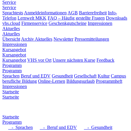
Service
Service
Sprachtests
Anmeldeinformationen
AGB
Barrierefreiheit
Info-
Telefon
Lernwelt MKK
FAQ – Häufig gestellte Fragen
Downloads
vhs.cloud
Firmenservice
Geschenkgutscheine
Impressionen
Aktuelles
Aktuelles
Übersicht
Archiv Aktuelles
Newsletter
Pressemitteilungen
Impressionen
Kursangebot
Kursangebot
Kursangebot
VHS vor Ort
Unsere nächsten Kurse
Feedback
Programm
Programm
Sprachen
Beruf und EDV
Gesundheit
Gesellschaft
Kultur
Campus
berufliche Bildung
Online-Lernen
Bildungsurlaub
Programmheft
Impressionen
Startseite
Startseite
Startseite
Programm
- Sprachen
- Beruf und EDV
- Gesundheit