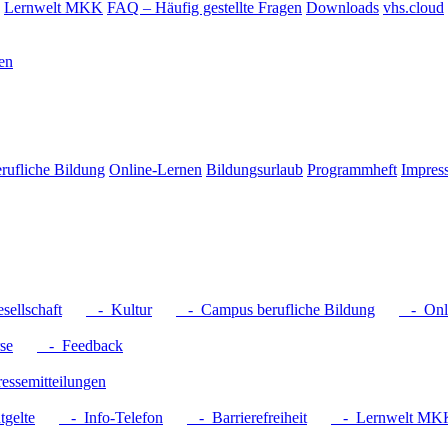
Lernwelt MKK
FAQ – Häufig gestellte Fragen
Downloads
vhs.cloud
en
rufliche Bildung
Online-Lernen
Bildungsurlaub
Programmheft
Impres
ellschaft
- Kultur
- Campus berufliche Bildung
- Onli
se
- Feedback
ssemitteilungen
gelte
- Info-Telefon
- Barrierefreiheit
- Lernwelt MK