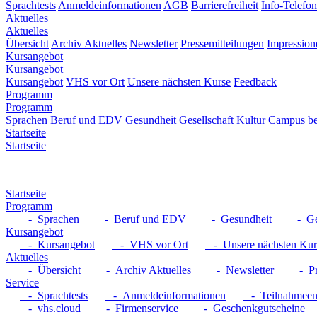
Sprachtests
Anmeldeinformationen
AGB
Barrierefreiheit
Info-Telefon
Aktuelles
Aktuelles
Übersicht
Archiv Aktuelles
Newsletter
Pressemitteilungen
Impression
Kursangebot
Kursangebot
Kursangebot
VHS vor Ort
Unsere nächsten Kurse
Feedback
Programm
Programm
Sprachen
Beruf und EDV
Gesundheit
Gesellschaft
Kultur
Campus be
Startseite
Startseite
Startseite
Programm
- Sprachen
- Beruf und EDV
- Gesundheit
- Ges
Kursangebot
- Kursangebot
- VHS vor Ort
- Unsere nächsten Kur
Aktuelles
- Übersicht
- Archiv Aktuelles
- Newsletter
- Pre
Service
- Sprachtests
- Anmeldeinformationen
- Teilnahmeent
- vhs.cloud
- Firmenservice
- Geschenkgutscheine