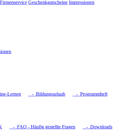
Firmenservice
Geschenkgutscheine
Impressionen
sionen
ne-Lernen
- Bildungsurlaub
- Programmheft
K
- FAQ - Häufig gestellte Fragen
- Downloads