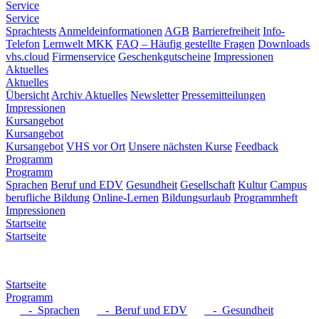
Service
Service
Sprachtests
Anmeldeinformationen
AGB
Barrierefreiheit
Info-
Telefon
Lernwelt MKK
FAQ – Häufig gestellte Fragen
Downloads
vhs.cloud
Firmenservice
Geschenkgutscheine
Impressionen
Aktuelles
Aktuelles
Übersicht
Archiv Aktuelles
Newsletter
Pressemitteilungen
Impressionen
Kursangebot
Kursangebot
Kursangebot
VHS vor Ort
Unsere nächsten Kurse
Feedback
Programm
Programm
Sprachen
Beruf und EDV
Gesundheit
Gesellschaft
Kultur
Campus
berufliche Bildung
Online-Lernen
Bildungsurlaub
Programmheft
Impressionen
Startseite
Startseite
Startseite
Programm
- Sprachen
- Beruf und EDV
- Gesundheit