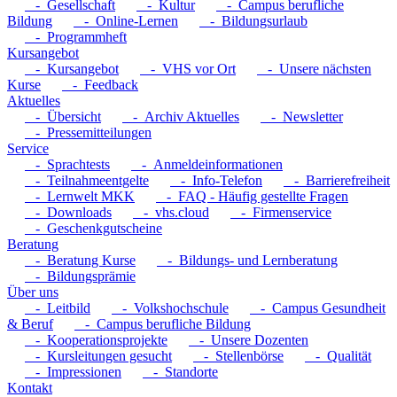
- Gesellschaft
- Kultur
- Campus berufliche
Bildung
- Online-Lernen
- Bildungsurlaub
- Programmheft
Kursangebot
- Kursangebot
- VHS vor Ort
- Unsere nächsten
Kurse
- Feedback
Aktuelles
- Übersicht
- Archiv Aktuelles
- Newsletter
- Pressemitteilungen
Service
- Sprachtests
- Anmeldeinformationen
- Teilnahmeentgelte
- Info-Telefon
- Barrierefreiheit
- Lernwelt MKK
- FAQ - Häufig gestellte Fragen
- Downloads
- vhs.cloud
- Firmenservice
- Geschenkgutscheine
Beratung
- Beratung Kurse
- Bildungs- und Lernberatung
- Bildungsprämie
Über uns
- Leitbild
- Volkshochschule
- Campus Gesundheit
& Beruf
- Campus berufliche Bildung
- Kooperationsprojekte
- Unsere Dozenten
- Kursleitungen gesucht
- Stellenbörse
- Qualität
- Impressionen
- Standorte
Kontakt