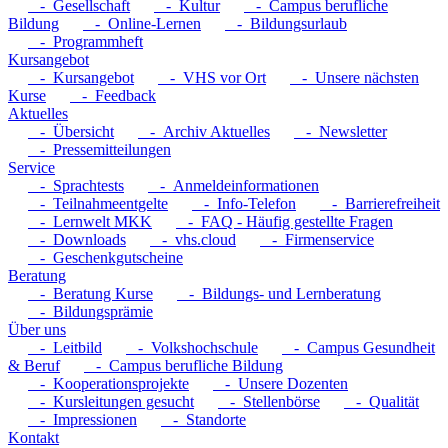
- Gesellschaft
- Kultur
- Campus berufliche
Bildung
- Online-Lernen
- Bildungsurlaub
- Programmheft
Kursangebot
- Kursangebot
- VHS vor Ort
- Unsere nächsten
Kurse
- Feedback
Aktuelles
- Übersicht
- Archiv Aktuelles
- Newsletter
- Pressemitteilungen
Service
- Sprachtests
- Anmeldeinformationen
- Teilnahmeentgelte
- Info-Telefon
- Barrierefreiheit
- Lernwelt MKK
- FAQ - Häufig gestellte Fragen
- Downloads
- vhs.cloud
- Firmenservice
- Geschenkgutscheine
Beratung
- Beratung Kurse
- Bildungs- und Lernberatung
- Bildungsprämie
Über uns
- Leitbild
- Volkshochschule
- Campus Gesundheit
& Beruf
- Campus berufliche Bildung
- Kooperationsprojekte
- Unsere Dozenten
- Kursleitungen gesucht
- Stellenbörse
- Qualität
- Impressionen
- Standorte
Kontakt