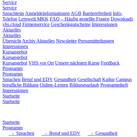
Service
Service
Sprachtests
Anmeldeinformationen
AGB
Barrierefreiheit
Info-
Telefon
Lernwelt MKK
FAQ – Häufig gestellte Fragen
Downloads
vhs.cloud
Firmenservice
Geschenkgutscheine
Impressionen
Aktuelles
Aktuelles
Übersicht
Archiv Aktuelles
Newsletter
Pressemitteilungen
Impressionen
Kursangebot
Kursangebot
Kursangebot
VHS vor Ort
Unsere nächsten Kurse
Feedback
Programm
Programm
Sprachen
Beruf und EDV
Gesundheit
Gesellschaft
Kultur
Campus
berufliche Bildung
Online-Lernen
Bildungsurlaub
Programmheft
Impressionen
Startseite
Startseite
Startseite
Programm
- Sprachen
- Beruf und EDV
- Gesundheit