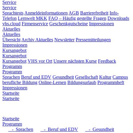
Service
Service
Sprachtests
Anmeldeinformationen
AGB
Barrierefreiheit
Info-
Telefon
Lernwelt MKK
FAQ – Häufig gestellte Fragen
Downloads
vhs.cloud
Firmenservice
Geschenkgutscheine
Impressionen
Aktuelles
Aktuelles
Übersicht
Archiv Aktuelles
Newsletter
Pressemitteilungen
Impressionen
Kursangebot
Kursangebot
Kursangebot
VHS vor Ort
Unsere nächsten Kurse
Feedback
Programm
Programm
Sprachen
Beruf und EDV
Gesundheit
Gesellschaft
Kultur
Campus
berufliche Bildung
Online-Lernen
Bildungsurlaub
Programmheft
Impressionen
Startseite
Startseite
Startseite
Programm
- Sprachen
- Beruf und EDV
- Gesundheit