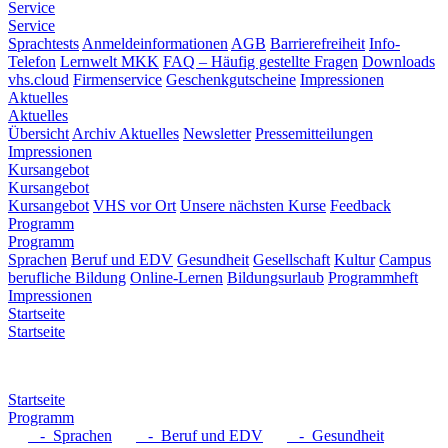
Service
Service
Sprachtests
Anmeldeinformationen
AGB
Barrierefreiheit
Info-
Telefon
Lernwelt MKK
FAQ – Häufig gestellte Fragen
Downloads
vhs.cloud
Firmenservice
Geschenkgutscheine
Impressionen
Aktuelles
Aktuelles
Übersicht
Archiv Aktuelles
Newsletter
Pressemitteilungen
Impressionen
Kursangebot
Kursangebot
Kursangebot
VHS vor Ort
Unsere nächsten Kurse
Feedback
Programm
Programm
Sprachen
Beruf und EDV
Gesundheit
Gesellschaft
Kultur
Campus
berufliche Bildung
Online-Lernen
Bildungsurlaub
Programmheft
Impressionen
Startseite
Startseite
Startseite
Programm
- Sprachen
- Beruf und EDV
- Gesundheit