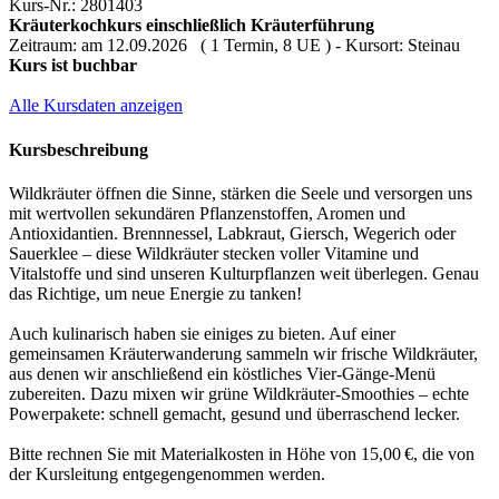
Kurs-Nr.: 2801403
Kräuterkochkurs einschließlich Kräuterführung
Zeitraum: am 12.09.2026 ( 1 Termin, 8 UE ) - Kursort: Steinau
Kurs ist buchbar
Alle Kursdaten anzeigen
Kursbeschreibung
Wildkräuter öffnen die Sinne, stärken die Seele und versorgen uns
mit wertvollen sekundären Pflanzenstoffen, Aromen und
Antioxidantien. Brennnessel, Labkraut, Giersch, Wegerich oder
Sauerklee – diese Wildkräuter stecken voller Vitamine und
Vitalstoffe und sind unseren Kulturpflanzen weit überlegen. Genau
das Richtige, um neue Energie zu tanken!
Auch kulinarisch haben sie einiges zu bieten. Auf einer
gemeinsamen Kräuterwanderung sammeln wir frische Wildkräuter,
aus denen wir anschließend ein köstliches Vier‑Gänge‑Menü
zubereiten. Dazu mixen wir grüne Wildkräuter‑Smoothies – echte
Powerpakete: schnell gemacht, gesund und überraschend lecker.
Bitte rechnen Sie mit Materialkosten in Höhe von 15,00 €, die von
der Kursleitung entgegengenommen werden.