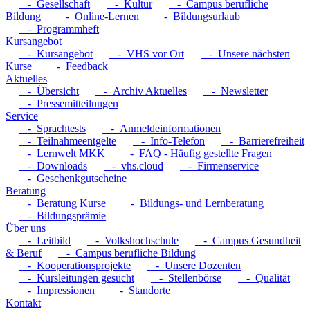
- Gesellschaft
- Kultur
- Campus berufliche
Bildung
- Online-Lernen
- Bildungsurlaub
- Programmheft
Kursangebot
- Kursangebot
- VHS vor Ort
- Unsere nächsten
Kurse
- Feedback
Aktuelles
- Übersicht
- Archiv Aktuelles
- Newsletter
- Pressemitteilungen
Service
- Sprachtests
- Anmeldeinformationen
- Teilnahmeentgelte
- Info-Telefon
- Barrierefreiheit
- Lernwelt MKK
- FAQ - Häufig gestellte Fragen
- Downloads
- vhs.cloud
- Firmenservice
- Geschenkgutscheine
Beratung
- Beratung Kurse
- Bildungs- und Lernberatung
- Bildungsprämie
Über uns
- Leitbild
- Volkshochschule
- Campus Gesundheit
& Beruf
- Campus berufliche Bildung
- Kooperationsprojekte
- Unsere Dozenten
- Kursleitungen gesucht
- Stellenbörse
- Qualität
- Impressionen
- Standorte
Kontakt