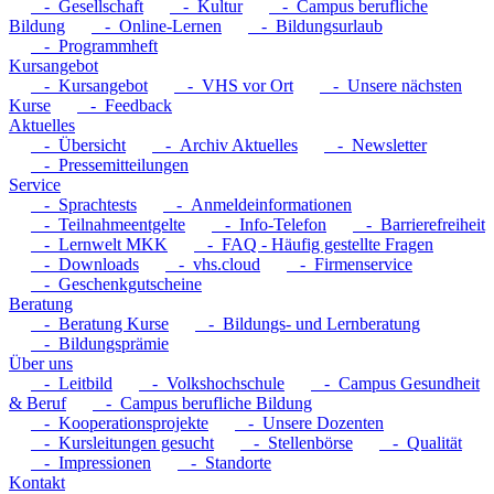
- Gesellschaft
- Kultur
- Campus berufliche
Bildung
- Online-Lernen
- Bildungsurlaub
- Programmheft
Kursangebot
- Kursangebot
- VHS vor Ort
- Unsere nächsten
Kurse
- Feedback
Aktuelles
- Übersicht
- Archiv Aktuelles
- Newsletter
- Pressemitteilungen
Service
- Sprachtests
- Anmeldeinformationen
- Teilnahmeentgelte
- Info-Telefon
- Barrierefreiheit
- Lernwelt MKK
- FAQ - Häufig gestellte Fragen
- Downloads
- vhs.cloud
- Firmenservice
- Geschenkgutscheine
Beratung
- Beratung Kurse
- Bildungs- und Lernberatung
- Bildungsprämie
Über uns
- Leitbild
- Volkshochschule
- Campus Gesundheit
& Beruf
- Campus berufliche Bildung
- Kooperationsprojekte
- Unsere Dozenten
- Kursleitungen gesucht
- Stellenbörse
- Qualität
- Impressionen
- Standorte
Kontakt