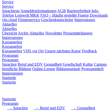
Service
Service
Sprachtests
Anmeldeinformationen
AGB
Barrierefreiheit
Info-
Telefon
Lernwelt MKK
FAQ – Häufig gestellte Fragen
Downloads
vhs.cloud
Firmenservice
Geschenkgutscheine
Impressionen
Aktuelles
Aktuelles
Übersicht
Archiv Aktuelles
Newsletter
Pressemitteilungen
Impressionen
Kursangebot
Kursangebot
Kursangebot
VHS vor Ort
Unsere nächsten Kurse
Feedback
Programm
Programm
Sprachen
Beruf und EDV
Gesundheit
Gesellschaft
Kultur
Campus
berufliche Bildung
Online-Lernen
Bildungsurlaub
Programmheft
Impressionen
Startseite
Startseite
Startseite
Programm
- Sprachen
- Beruf und EDV
- Gesundheit