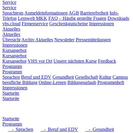
Service
Service
Sprachtests
Anmeldeinformationen
AGB
Barrierefreiheit
Info-
Telefon
Lernwelt MKK
FAQ – Häufig gestellte Fragen
Downloads
vhs.cloud
Firmenservice
Geschenkgutscheine
Impressionen
Aktuelles
Aktuelles
Übersicht
Archiv Aktuelles
Newsletter
Pressemitteilungen
Impressionen
Kursangebot
Kursangebot
Kursangebot
VHS vor Ort
Unsere nächsten Kurse
Feedback
Programm
Programm
Sprachen
Beruf und EDV
Gesundheit
Gesellschaft
Kultur
Campus
berufliche Bildung
Online-Lernen
Bildungsurlaub
Programmheft
Impressionen
Startseite
Startseite
Startseite
Programm
- Sprachen
- Beruf und EDV
- Gesundheit