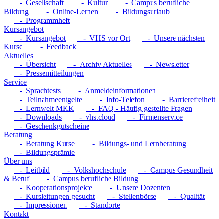
- Gesellschaft
- Kultur
- Campus berufliche
Bildung
- Online-Lernen
- Bildungsurlaub
- Programmheft
Kursangebot
- Kursangebot
- VHS vor Ort
- Unsere nächsten
Kurse
- Feedback
Aktuelles
- Übersicht
- Archiv Aktuelles
- Newsletter
- Pressemitteilungen
Service
- Sprachtests
- Anmeldeinformationen
- Teilnahmeentgelte
- Info-Telefon
- Barrierefreiheit
- Lernwelt MKK
- FAQ - Häufig gestellte Fragen
- Downloads
- vhs.cloud
- Firmenservice
- Geschenkgutscheine
Beratung
- Beratung Kurse
- Bildungs- und Lernberatung
- Bildungsprämie
Über uns
- Leitbild
- Volkshochschule
- Campus Gesundheit
& Beruf
- Campus berufliche Bildung
- Kooperationsprojekte
- Unsere Dozenten
- Kursleitungen gesucht
- Stellenbörse
- Qualität
- Impressionen
- Standorte
Kontakt