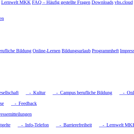
Lernwelt MKK
FAQ – Häufig gestellte Fragen
Downloads
vhs.cloud
en
rufliche Bildung
Online-Lernen
Bildungsurlaub
Programmheft
Impres
ellschaft
- Kultur
- Campus berufliche Bildung
- Onli
se
- Feedback
ssemitteilungen
gelte
- Info-Telefon
- Barrierefreiheit
- Lernwelt MK