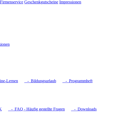
Firmenservice
Geschenkgutscheine
Impressionen
sionen
ne-Lernen
- Bildungsurlaub
- Programmheft
K
- FAQ - Häufig gestellte Fragen
- Downloads