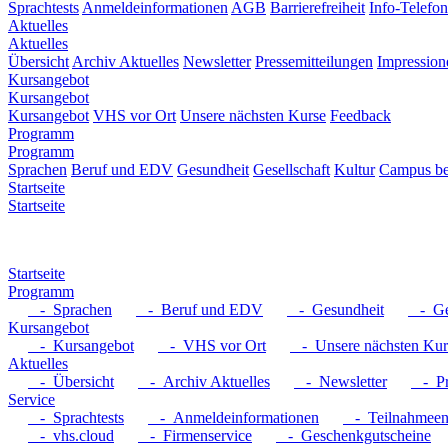
Sprachtests
Anmeldeinformationen
AGB
Barrierefreiheit
Info-Telefon
Aktuelles
Aktuelles
Übersicht
Archiv Aktuelles
Newsletter
Pressemitteilungen
Impression
Kursangebot
Kursangebot
Kursangebot
VHS vor Ort
Unsere nächsten Kurse
Feedback
Programm
Programm
Sprachen
Beruf und EDV
Gesundheit
Gesellschaft
Kultur
Campus be
Startseite
Startseite
Startseite
Programm
- Sprachen
- Beruf und EDV
- Gesundheit
- Ges
Kursangebot
- Kursangebot
- VHS vor Ort
- Unsere nächsten Kur
Aktuelles
- Übersicht
- Archiv Aktuelles
- Newsletter
- Pre
Service
- Sprachtests
- Anmeldeinformationen
- Teilnahmeent
- vhs.cloud
- Firmenservice
- Geschenkgutscheine