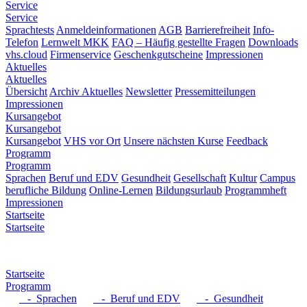
Service
Service
Sprachtests
Anmeldeinformationen
AGB
Barrierefreiheit
Info-
Telefon
Lernwelt MKK
FAQ – Häufig gestellte Fragen
Downloads
vhs.cloud
Firmenservice
Geschenkgutscheine
Impressionen
Aktuelles
Aktuelles
Übersicht
Archiv Aktuelles
Newsletter
Pressemitteilungen
Impressionen
Kursangebot
Kursangebot
Kursangebot
VHS vor Ort
Unsere nächsten Kurse
Feedback
Programm
Programm
Sprachen
Beruf und EDV
Gesundheit
Gesellschaft
Kultur
Campus
berufliche Bildung
Online-Lernen
Bildungsurlaub
Programmheft
Impressionen
Startseite
Startseite
Startseite
Programm
- Sprachen
- Beruf und EDV
- Gesundheit