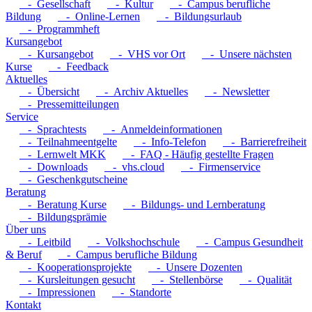
- Gesellschaft
- Kultur
- Campus berufliche
Bildung
- Online-Lernen
- Bildungsurlaub
- Programmheft
Kursangebot
- Kursangebot
- VHS vor Ort
- Unsere nächsten
Kurse
- Feedback
Aktuelles
- Übersicht
- Archiv Aktuelles
- Newsletter
- Pressemitteilungen
Service
- Sprachtests
- Anmeldeinformationen
- Teilnahmeentgelte
- Info-Telefon
- Barrierefreiheit
- Lernwelt MKK
- FAQ - Häufig gestellte Fragen
- Downloads
- vhs.cloud
- Firmenservice
- Geschenkgutscheine
Beratung
- Beratung Kurse
- Bildungs- und Lernberatung
- Bildungsprämie
Über uns
- Leitbild
- Volkshochschule
- Campus Gesundheit
& Beruf
- Campus berufliche Bildung
- Kooperationsprojekte
- Unsere Dozenten
- Kursleitungen gesucht
- Stellenbörse
- Qualität
- Impressionen
- Standorte
Kontakt