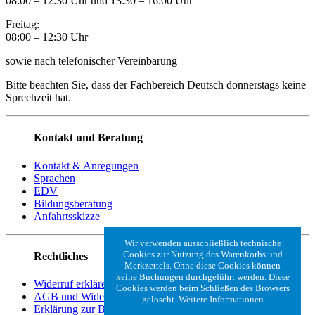
08:00 – 12:30 Uhr und 13:30
–
16:00 Uhr
Freitag:
08:00
–
12:30 Uhr
sowie nach telefonischer Vereinbarung
Bitte beachten Sie, dass der Fachbereich Deutsch donnerstags keine
Sprechzeit hat.
Kontakt und Beratung
Kontakt & Anregungen
Sprachen
EDV
Bildungsberatung
Anfahrtsskizze
Wir verwenden ausschließlich technische
Cookies zur Nutzung des Warenkorbs und
Rechtliches
Merkzettels. Ohne diese Cookies können
keine Buchungen durchgeführt werden. Diese
Widerruf erklären
Cookies werden beim Schließen des Browsers
AGB und Widerrufsbelehrung
gelöscht.
Weitere Informationen
Erklärung zur Barrierefreiheit