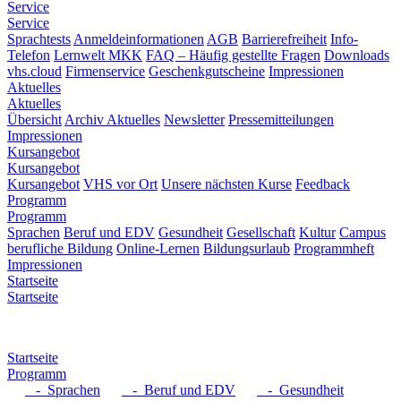
Service
Service
Sprachtests
Anmeldeinformationen
AGB
Barrierefreiheit
Info-
Telefon
Lernwelt MKK
FAQ – Häufig gestellte Fragen
Downloads
vhs.cloud
Firmenservice
Geschenkgutscheine
Impressionen
Aktuelles
Aktuelles
Übersicht
Archiv Aktuelles
Newsletter
Pressemitteilungen
Impressionen
Kursangebot
Kursangebot
Kursangebot
VHS vor Ort
Unsere nächsten Kurse
Feedback
Programm
Programm
Sprachen
Beruf und EDV
Gesundheit
Gesellschaft
Kultur
Campus
berufliche Bildung
Online-Lernen
Bildungsurlaub
Programmheft
Impressionen
Startseite
Startseite
Startseite
Programm
- Sprachen
- Beruf und EDV
- Gesundheit