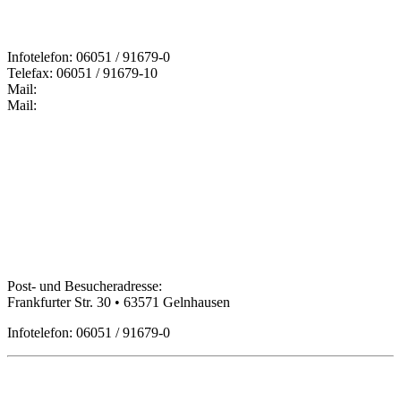
Infotelefon: 06051 / 91679-0
Telefax: 06051 / 91679-10
Mail:
Mail:
Bildungspartner Main-Kinzig GmbH
Post- und Besucheradresse:
Frankfurter Str. 30 • 63571 Gelnhausen
Infotelefon: 06051 / 91679-0
Öffnungszeiten