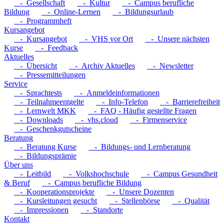
- Gesellschaft
- Kultur
- Campus berufliche
Bildung
- Online-Lernen
- Bildungsurlaub
- Programmheft
Kursangebot
- Kursangebot
- VHS vor Ort
- Unsere nächsten
Kurse
- Feedback
Aktuelles
- Übersicht
- Archiv Aktuelles
- Newsletter
- Pressemitteilungen
Service
- Sprachtests
- Anmeldeinformationen
- Teilnahmeentgelte
- Info-Telefon
- Barrierefreiheit
- Lernwelt MKK
- FAQ - Häufig gestellte Fragen
- Downloads
- vhs.cloud
- Firmenservice
- Geschenkgutscheine
Beratung
- Beratung Kurse
- Bildungs- und Lernberatung
- Bildungsprämie
Über uns
- Leitbild
- Volkshochschule
- Campus Gesundheit
& Beruf
- Campus berufliche Bildung
- Kooperationsprojekte
- Unsere Dozenten
- Kursleitungen gesucht
- Stellenbörse
- Qualität
- Impressionen
- Standorte
Kontakt