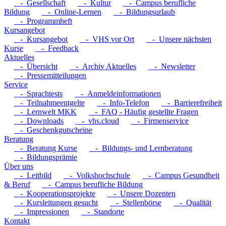
- Gesellschaft
- Kultur
- Campus berufliche
Bildung
- Online-Lernen
- Bildungsurlaub
- Programmheft
Kursangebot
- Kursangebot
- VHS vor Ort
- Unsere nächsten
Kurse
- Feedback
Aktuelles
- Übersicht
- Archiv Aktuelles
- Newsletter
- Pressemitteilungen
Service
- Sprachtests
- Anmeldeinformationen
- Teilnahmeentgelte
- Info-Telefon
- Barrierefreiheit
- Lernwelt MKK
- FAQ - Häufig gestellte Fragen
- Downloads
- vhs.cloud
- Firmenservice
- Geschenkgutscheine
Beratung
- Beratung Kurse
- Bildungs- und Lernberatung
- Bildungsprämie
Über uns
- Leitbild
- Volkshochschule
- Campus Gesundheit
& Beruf
- Campus berufliche Bildung
- Kooperationsprojekte
- Unsere Dozenten
- Kursleitungen gesucht
- Stellenbörse
- Qualität
- Impressionen
- Standorte
Kontakt