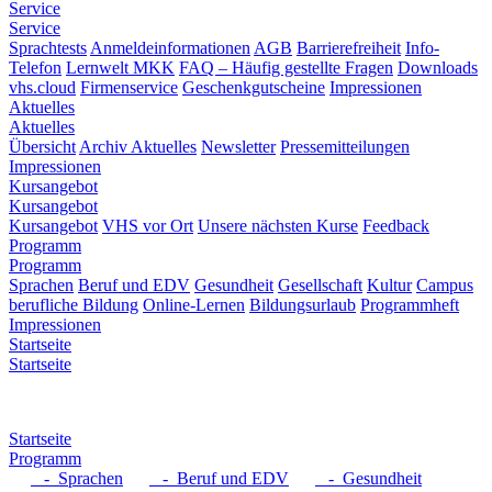
Service
Service
Sprachtests
Anmeldeinformationen
AGB
Barrierefreiheit
Info-
Telefon
Lernwelt MKK
FAQ – Häufig gestellte Fragen
Downloads
vhs.cloud
Firmenservice
Geschenkgutscheine
Impressionen
Aktuelles
Aktuelles
Übersicht
Archiv Aktuelles
Newsletter
Pressemitteilungen
Impressionen
Kursangebot
Kursangebot
Kursangebot
VHS vor Ort
Unsere nächsten Kurse
Feedback
Programm
Programm
Sprachen
Beruf und EDV
Gesundheit
Gesellschaft
Kultur
Campus
berufliche Bildung
Online-Lernen
Bildungsurlaub
Programmheft
Impressionen
Startseite
Startseite
Startseite
Programm
- Sprachen
- Beruf und EDV
- Gesundheit