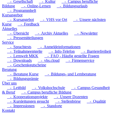
- Gesellschaft
- Kultur
- Campus berufliche
Bildung
- Online-Lernen
- Bildungsurlaub
- Programmheft
Kursangebot
- Kursangebot
- VHS vor Ort
- Unsere nächsten
Kurse
- Feedback
Aktuelles
- Übersicht
- Archiv Aktuelles
- Newsletter
- Pressemitteilungen
Service
- Sprachtests
- Anmeldeinformationen
- Teilnahmeentgelte
- Info-Telefon
- Barrierefreiheit
- Lernwelt MKK
- FAQ - Häufig gestellte Fragen
- Downloads
- vhs.cloud
- Firmenservice
- Geschenkgutscheine
Beratung
- Beratung Kurse
- Bildungs- und Lernberatung
- Bildungsprämie
Über uns
- Leitbild
- Volkshochschule
- Campus Gesundheit
& Beruf
- Campus berufliche Bildung
- Kooperationsprojekte
- Unsere Dozenten
- Kursleitungen gesucht
- Stellenbörse
- Qualität
- Impressionen
- Standorte
Kontakt