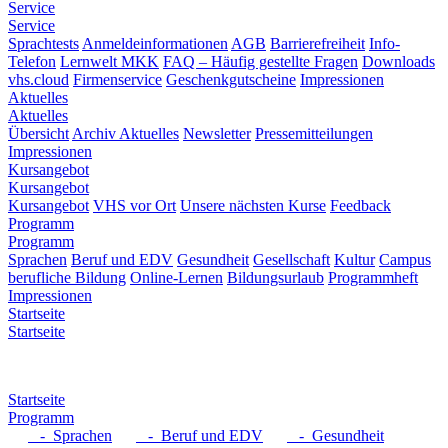
Service
Service
Sprachtests
Anmeldeinformationen
AGB
Barrierefreiheit
Info-
Telefon
Lernwelt MKK
FAQ – Häufig gestellte Fragen
Downloads
vhs.cloud
Firmenservice
Geschenkgutscheine
Impressionen
Aktuelles
Aktuelles
Übersicht
Archiv Aktuelles
Newsletter
Pressemitteilungen
Impressionen
Kursangebot
Kursangebot
Kursangebot
VHS vor Ort
Unsere nächsten Kurse
Feedback
Programm
Programm
Sprachen
Beruf und EDV
Gesundheit
Gesellschaft
Kultur
Campus
berufliche Bildung
Online-Lernen
Bildungsurlaub
Programmheft
Impressionen
Startseite
Startseite
Startseite
Programm
- Sprachen
- Beruf und EDV
- Gesundheit