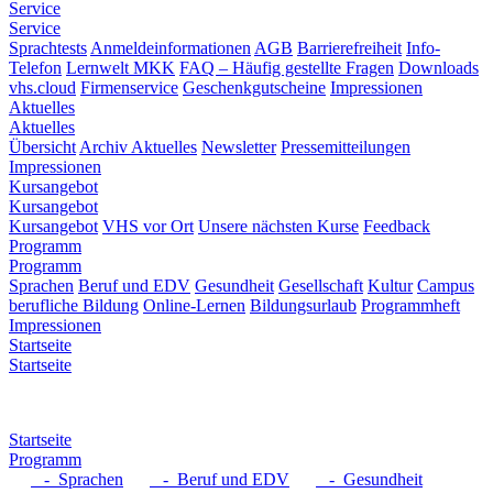
Service
Service
Sprachtests
Anmeldeinformationen
AGB
Barrierefreiheit
Info-
Telefon
Lernwelt MKK
FAQ – Häufig gestellte Fragen
Downloads
vhs.cloud
Firmenservice
Geschenkgutscheine
Impressionen
Aktuelles
Aktuelles
Übersicht
Archiv Aktuelles
Newsletter
Pressemitteilungen
Impressionen
Kursangebot
Kursangebot
Kursangebot
VHS vor Ort
Unsere nächsten Kurse
Feedback
Programm
Programm
Sprachen
Beruf und EDV
Gesundheit
Gesellschaft
Kultur
Campus
berufliche Bildung
Online-Lernen
Bildungsurlaub
Programmheft
Impressionen
Startseite
Startseite
Startseite
Programm
- Sprachen
- Beruf und EDV
- Gesundheit