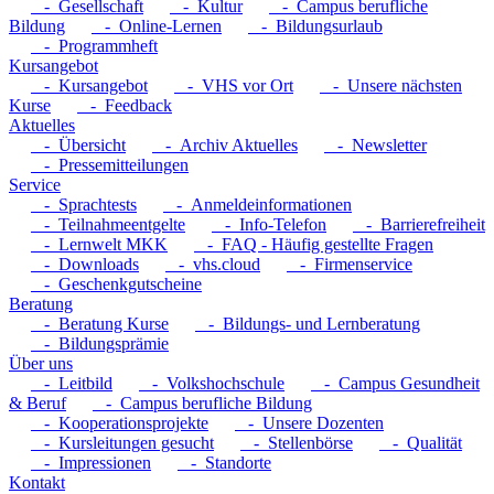
- Gesellschaft
- Kultur
- Campus berufliche
Bildung
- Online-Lernen
- Bildungsurlaub
- Programmheft
Kursangebot
- Kursangebot
- VHS vor Ort
- Unsere nächsten
Kurse
- Feedback
Aktuelles
- Übersicht
- Archiv Aktuelles
- Newsletter
- Pressemitteilungen
Service
- Sprachtests
- Anmeldeinformationen
- Teilnahmeentgelte
- Info-Telefon
- Barrierefreiheit
- Lernwelt MKK
- FAQ - Häufig gestellte Fragen
- Downloads
- vhs.cloud
- Firmenservice
- Geschenkgutscheine
Beratung
- Beratung Kurse
- Bildungs- und Lernberatung
- Bildungsprämie
Über uns
- Leitbild
- Volkshochschule
- Campus Gesundheit
& Beruf
- Campus berufliche Bildung
- Kooperationsprojekte
- Unsere Dozenten
- Kursleitungen gesucht
- Stellenbörse
- Qualität
- Impressionen
- Standorte
Kontakt