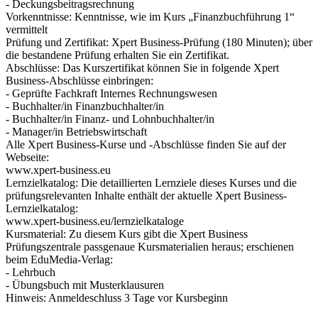
- Deckungsbeitragsrechnung
Vorkenntnisse: Kenntnisse, wie im Kurs „Finanzbuchführung 1“
vermittelt
Prüfung und Zertifikat: Xpert Business-Prüfung (180 Minuten); über
die bestandene Prüfung erhalten Sie ein Zertifikat.
Abschlüsse: Das Kurszertifikat können Sie in folgende Xpert
Business-Abschlüsse einbringen:
- Geprüfte Fachkraft Internes Rechnungswesen
- Buchhalter/in Finanzbuchhalter/in
- Buchhalter/in Finanz- und Lohnbuchhalter/in
- Manager/in Betriebswirtschaft
Alle Xpert Business-Kurse und -Abschlüsse finden Sie auf der
Webseite:
www.xpert-business.eu
Lernzielkatalog: Die detaillierten Lernziele dieses Kurses und die
prüfungsrelevanten Inhalte enthält der aktuelle Xpert Business-
Lernzielkatalog:
www.xpert-business.eu/lernzielkataloge
Kursmaterial: Zu diesem Kurs gibt die Xpert Business
Prüfungszentrale passgenaue Kursmaterialien heraus; erschienen
beim EduMedia-Verlag:
- Lehrbuch
- Übungsbuch mit Musterklausuren
Hinweis: Anmeldeschluss 3 Tage vor Kursbeginn